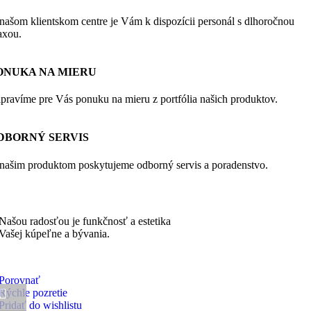
našom klientskom centre je Vám k dispozícii personál s dlhoročnou
axou.
ONUKA NA MIERU
ipravíme pre Vás ponuku na mieru z portfólia našich produktov.
DBORNÝ SERVIS
našim produktom poskytujeme odborný servis a poradenstvo.
Našou radosťou je funkčnosť a estetika
Vašej kúpeľne a bývania.
Porovnať
Rýchle pozretie
Pridať do wishlistu