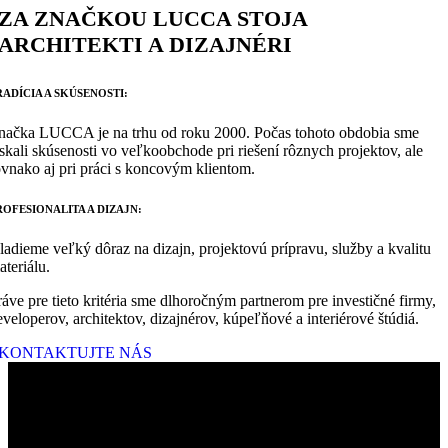
ZA ZNAČKOU LUCCA STOJA
ARCHITEKTI A DIZAJNÉRI
RADÍCIA A SKÚSENOSTI:
načka LUCCA je na trhu od roku 2000. Počas tohoto obdobia sme
ískali skúsenosti vo veľkoobchode pri riešení rôznych projektov, ale
ovnako aj pri práci s koncovým klientom.
ROFESIONALITA A DIZAJN:
ladieme veľký dôraz na dizajn, projektovú prípravu, služby a kvalitu
ateriálu.
ráve pre tieto kritéria sme dlhoročným partnerom pre investičné firmy,
eveloperov, architektov, dizajnérov, kúpeľňové a interiérové štúdiá.
KONTAKTUJTE NÁS