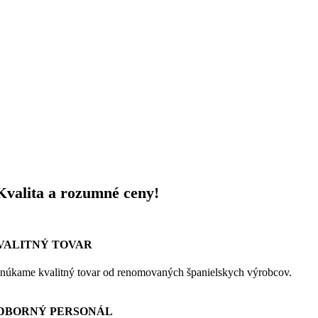
Kvalita a rozumné ceny!
VALITNÝ TOVAR
núkame kvalitný tovar od renomovaných španielskych výrobcov.
DBORNÝ PERSONÁL