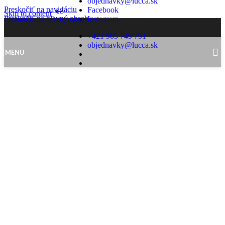
objednavky@lucca.sk
Preskočiť na navigáciu
Facebook
Skip to content
Preskočiť na hlavný obsah
Instagram
+421 905 749 791
objednavky@lucca.sk
MENU