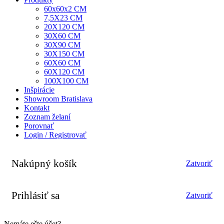
60x60x2 CM
7,5X23 CM
20X120 CM
30X60 CM
30X90 CM
30X150 CM
60X60 CM
60X120 CM
100X100 CM
Inšpirácie
Showroom Bratislava
Kontakt
Zoznam želaní
Porovnať
Login / Registrovať
Nakúpný košík
Zatvoriť
Prihlásiť sa
Zatvoriť
Nemáte ešte účet?