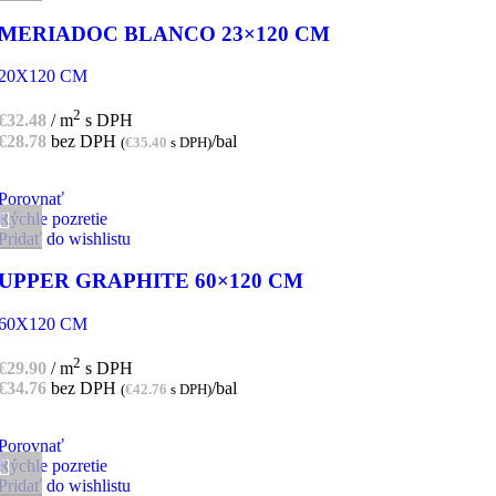
MERIADOC BLANCO 23×120 CM
20X120 CM
2
€
32.48
/ m
s DPH
€
28.78
bez DPH
/bal
(
€
35.40
s DPH)
Porovnať
Rýchle pozretie
Pridať do wishlistu
UPPER GRAPHITE 60×120 CM
60X120 CM
2
€
29.90
/ m
s DPH
€
34.76
bez DPH
/bal
(
€
42.76
s DPH)
Porovnať
Rýchle pozretie
Pridať do wishlistu