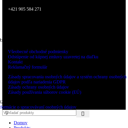
+421 905 584 271
ŽITOČNÉ INFORMÁCIE
Všeobecné obchodné podmienky
Odstúpenie od kúpnej zmluvy uzavretej na diaľku
Kontakt
Reklamačný formulár
Zásady spracovania osobných údajov a systém ochrany osobných
údajov podľa nariadenia GDPR
Zásady ochrany osobných údajov
Zásady používania súborov cookie (EÚ)
026 LUCCA s.r.o., Zvolenská cesta 14, 974 05 Banská Bystrica |
nformácie o spracovávaní osobných údajov
Domov
Produkty