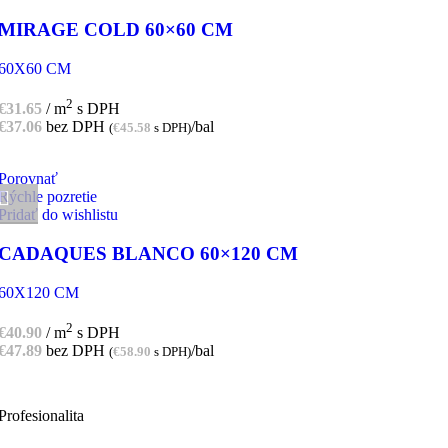
MIRAGE COLD 60×60 CM
60X60 CM
2
€
31.65
/ m
s DPH
€
37.06
bez DPH
/bal
(
€
45.58
s DPH)
Porovnať
Rýchle pozretie
Pridať do wishlistu
CADAQUES BLANCO 60×120 CM
60X120 CM
2
€
40.90
/ m
s DPH
€
47.89
bez DPH
/bal
(
€
58.90
s DPH)
Profesionalita