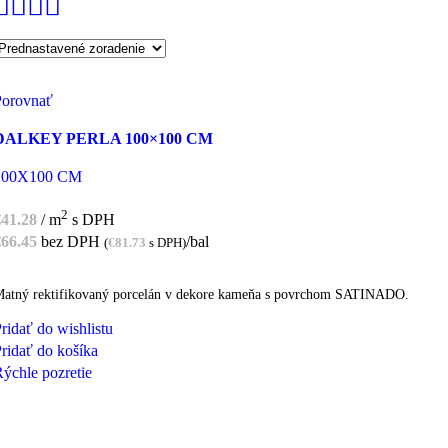
Porovnať
DALKEY PERLA 100×100 CM
100X100 CM
2
€
41.28
/ m
s DPH
€
66.45
bez DPH
/bal
(
€
81.73
s DPH)
atný rektifikovaný porcelán v dekore kameňa s povrchom SATINADO.
ridať do wishlistu
ridať do košíka
ýchle pozretie