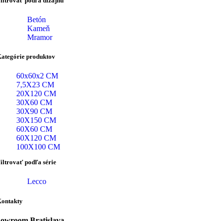
iltrovať podľa dizajnu
Betón
Kameň
Mramor
ategórie produktov
60x60x2 CM
7,5X23 CM
20X120 CM
30X60 CM
30X90 CM
30X150 CM
60X60 CM
60X120 CM
100X100 CM
iltrovať podľa série
Lecco
ontakty
owroom Bratislava