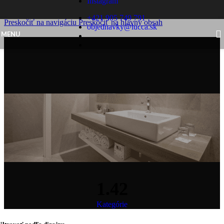
Instagram
Skip to content
+421 905 749 791
Preskočiť na navigáciu
Preskočiť na hlavný obsah
objednavky@lucca.sk
MENU
1.42
Kategórie