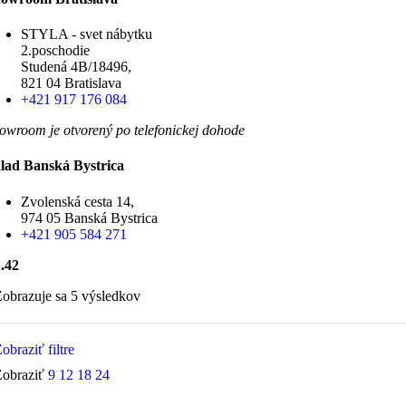
STYLA - svet nábytku
2.poschodie
Studená 4B/18496,
821 04 Bratislava
+421 917 176 084
owroom je otvorený po telefonickej dohode
lad Banská Bystrica
Zvolenská cesta 14,
974 05 Banská Bystrica
+421 905 584 271
.42
obrazuje sa 5 výsledkov
obraziť filtre
Zobraziť
9
12
18
24