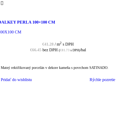
DALKEY PERLA 100×100 CM
100X100 CM
2
€
41.28
/ m
s DPH
€
66.45
bez DPH
/bal
(
€
81.73
s DPH)
Matný rektifikovaný porcelán v dekore kameňa s povrchom SATINADO.
Pridať do wishlistu
Rýchle pozretie
PRIDAŤ DO KOŠÍKA