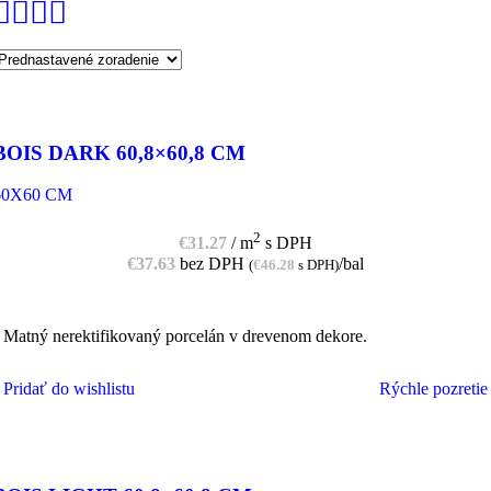
BOIS DARK 60,8×60,8 CM
60X60 CM
2
€
31.27
/ m
s DPH
€
37.63
bez DPH
/bal
(
€
46.28
s DPH)
Matný nerektifikovaný porcelán v drevenom dekore.
Pridať do wishlistu
Rýchle pozretie
PRIDAŤ DO KOŠÍKA