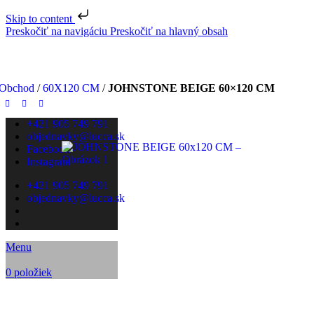
Skip to content
Preskočiť na navigáciu
Preskočiť na hlavný obsah
Obchod
/
60X120 CM
/
JOHNSTONE BEIGE 60×120 CM
+421 905 749 791
objednavky@lucca.sk
Facebook
Instagram
+421 905 749 791
objednavky@lucca.sk
Menu
0
položiek