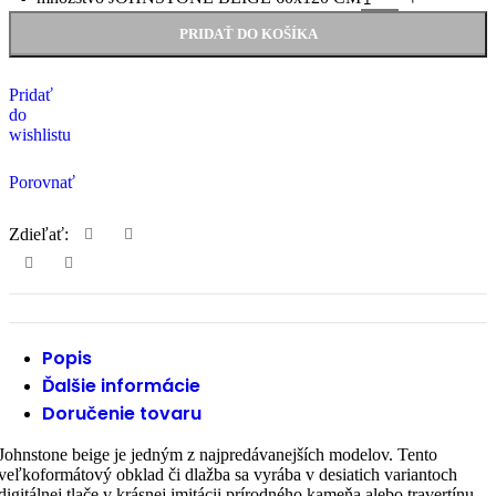
PRIDAŤ DO KOŠÍKA
Pridať
do
wishlistu
Porovnať
Zdieľať:
Popis
Ďalšie informácie
Doručenie tovaru
Johnstone beige je jedným z najpredávanejších modelov. Tento
veľkoformátový obklad či dlažba sa vyrába v desiatich variantoch
digitálnej tlače v krásnej imitácii prírodného kameňa alebo travertínu.