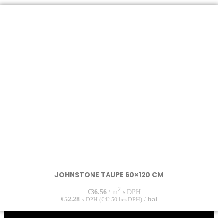
JOHNSTONE TAUPE 60×120 CM
2
€
36.56
/ m
s DPH
€
52.28
/ bal
s DPH (
€
42.50
bez DPH)