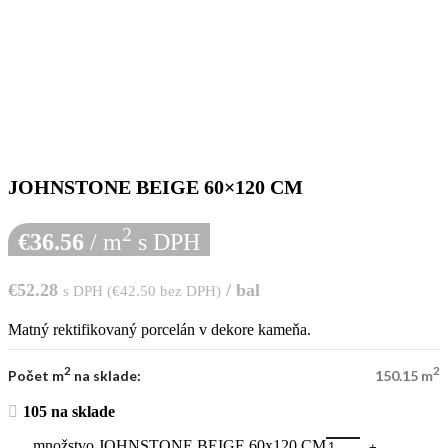
JOHNSTONE BEIGE 60×120 CM
2
€
36.56
/ m
s DPH
€
52.28
/ bal
s DPH (
€
42.50
bez DPH)
Matný rektifikovaný porcelán v dekore kameňa.
2
2
Počet m
na sklade:
150.15 m
105 na sklade
množstvo JOHNSTONE BEIGE 60x120 CM