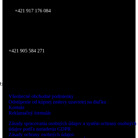
+421 917 176 084
Showroom je otvorený po telefonickej dohode
SKLAD
Zvolenská cesta 14,
974 05 Banská Bystrica
+421 905 584 271
ŽITOČNÉ INFORMÁCIE
Všeobecné obchodné podmienky
Odstúpenie od kúpnej zmluvy uzavretej na diaľku
Kontakt
Reklamačný formulár
Zásady spracovania osobných údajov a systém ochrany osobných
údajov podľa nariadenia GDPR
Zásady ochrany osobných údajov