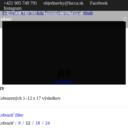
+421 905 749 791
objednavky@lucca.sk
Facebook
Skip to content
Instagram
Preskočiť na navigáciu
Preskočiť na hlavný obsah
+421 905 749 791
objednavky@lucca.sk
MENU
R9
Kategórie
R9
Zobrazených 1–12 z 17 výsledkov
obraziť filtre
Zobraziť
9
12
18
24