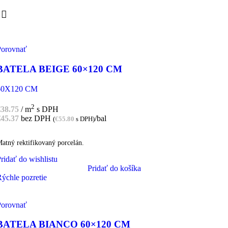
Porovnať
BATELA BEIGE 60×120 CM
60X120 CM
2
€
38.75
/ m
s DPH
€
45.37
bez DPH
/bal
(
€
55.80
s DPH)
atný rektifikovaný porcelán.
ridať do wishlistu
Pridať do košíka
ýchle pozretie
Porovnať
BATELA BIANCO 60×120 CM