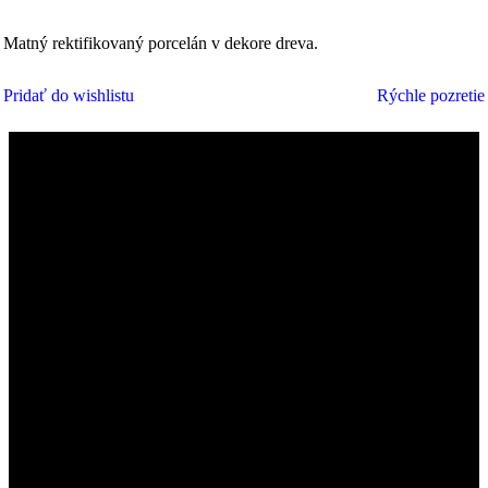
Matný rektifikovaný porcelán v dekore dreva.
Pridať do wishlistu
Rýchle pozretie
PRIDAŤ DO KOŠÍKA
LUCCA s.r.o.
Zvolenská cesta 14,
974 05 Banská Bystrica
IČO:
55012124
DIČ:
2121836431
IČ DPH:
SK2121836431
SHOWROOM BRATISLAVA
STYLA - svet nábytku
2. poschodie
Studená 4B/18496
821 04 Bratislava