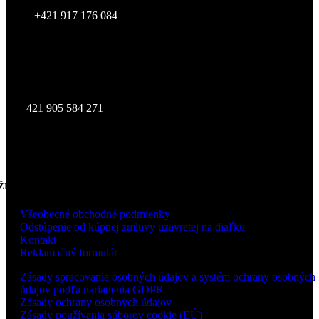
+421 917 176 084
Showroom je otvorený po telefonickej dohode
SKLAD
Zvolenská cesta 14,
974 05 Banská Bystrica
+421 905 584 271
ŽITOČNÉ INFORMÁCIE
Všeobecné obchodné podmienky
Odstúpenie od kúpnej zmluvy uzavretej na diaľku
Kontakt
Reklamačný formulár
Zásady spracovania osobných údajov a systém ochrany osobných
údajov podľa nariadenia GDPR
Zásady ochrany osobných údajov