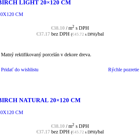
BIRCH LIGHT 20×120 CM
20X120 CM
2
€
38.10
/ m
s DPH
€
37.17
bez DPH
/bal
(
€
45.72
s DPH)
Matný rektifikovaný porcelán v dekore dreva.
Pridať do wishlistu
Rýchle pozretie
PRIDAŤ DO KOŠÍKA
BIRCH NATURAL 20×120 CM
20X120 CM
2
€
38.10
/ m
s DPH
€
37.17
bez DPH
/bal
(
€
45.72
s DPH)