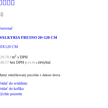
Porovnať
WALKYRIA FRESNO 20×120 CM
20X120 CM
2
€
29.70
/ m
s DPH
€
40.57
bez DPH
/bal
(
€
49.90
s DPH)
atný rektifikovaný porcelán v dekore dreva.
ridať do wishlistu
ridať do košíka
ýchle pozretie