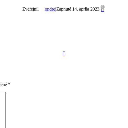
0
Zverejnil
ondrej
Zapnuté 14. apríla 2023
čené
*