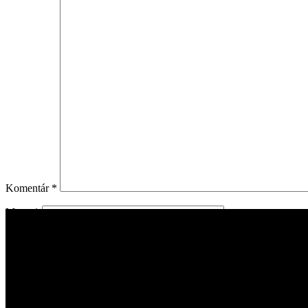
Komentár
*
Meno
*
E-mail
*
Adresa webu
Uložiť moje meno, e-mail a webovú stránku v tomto prehliadači 