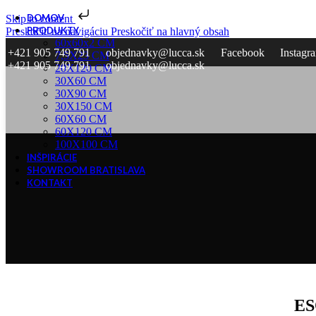
DOMOV
Skip to content
PRODUKTY
Preskočiť na navigáciu
Preskočiť na hlavný obsah
60x60x2 CM
+421 905 749 791
objednavky@lucca.sk
Facebook
Instagr
7,5X23 CM
+421 905 749 791
objednavky@lucca.sk
20X120 CM
30X60 CM
30X90 CM
30X150 CM
60X60 CM
60X120 CM
100X100 CM
INŠPIRÁCIE
SHOWROOM BRATISLAVA
KONTAKT
ES