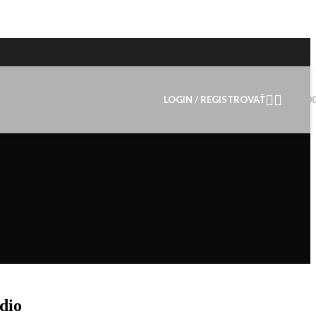
LOGIN / REGISTROVAŤ
€
0.0
dio