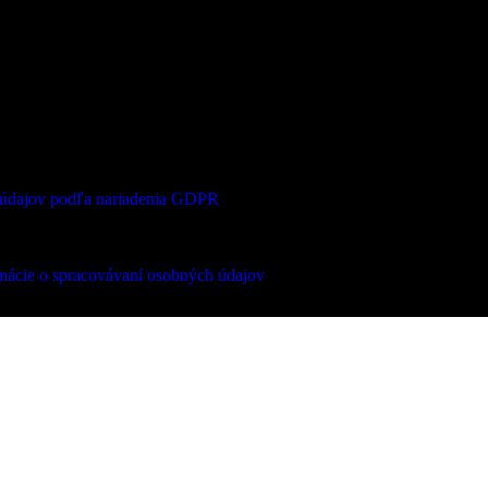
 údajov podľa nariadenia GDPR
mácie o spracovávaní osobných údajov