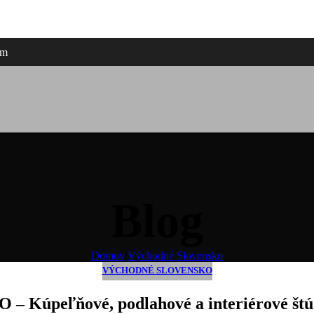
am
Blog
Domov
/
Východné Slovensko
VÝCHODNÉ SLOVENSKO
O – Kúpeľňové, podlahové a interiérové štú