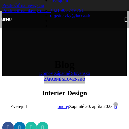
Instagram
Preskočiť na navigáciu
Skip to content
+421 905 749 791
Preskočiť na hlavný obsah
objednavky@lucca.sk
MENU
Blog
Domov
/
Západné Slovensko
ZÁPADNÉ SLOVENSKO
Interier Design
0
Zverejnil
ondrej
Zapnuté 20. apríla 2023