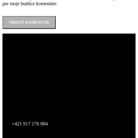
pre moje budúce komentáre.
LUCCA s.r.o.
Zvolenská cesta 14,
974 05 Banská Bystrica
IČO:
55012124
DIČ:
2121836431
IČ DPH:
SK2121836431
SHOWROOM BRATISLAVA
STYLA - svet nábytku
2. poschodie
Studená 4B/18496
821 04 Bratislava
+421 917 176 084
Showroom je otvorený po telefonickej dohode