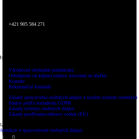
SKLAD
Zvolenská cesta 14,
974 05 Banská Bystrica
+421 905 584 271
ŽITOČNÉ INFORMÁCIE
Všeobecné obchodné podmienky
Odstúpenie od kúpnej zmluvy uzavretej na diaľku
Kontakt
Reklamačný formulár
Zásady spracovania osobných údajov a systém ochrany osobných
údajov podľa nariadenia GDPR
Zásady ochrany osobných údajov
Zásady používania súborov cookie (EÚ)
026 LUCCA s.r.o., Zvolenská cesta 14, 974 05 Banská Bystrica |
nformácie o spracovávaní osobných údajov