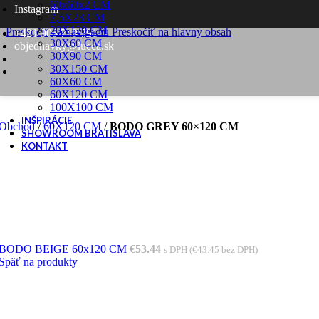
60x60x2 CM
Instagram
7,5X23 CM
Skip to content
20X120 CM
Preskočiť na navigáciu
Preskočiť na hlavný obsah
+421 905 749 791
30X60 CM
objednavky@lucca.sk
30X90 CM
30X150 CM
60X60 CM
60X120 CM
100X100 CM
INŠPIRÁCIE
Obchod
/
60X120 CM
/
BODO GREY 60×120 CM
SHOWROOM BRATISLAVA
KONTAKT
BODO BEIGE 60x120 CM
€
53.44
s DPH (
€
43.45
bez DPH)
Späť na produkty