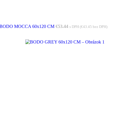
BODO MOCCA 60x120 CM
€
53.44
s DPH (
€
43.45
bez DPH)