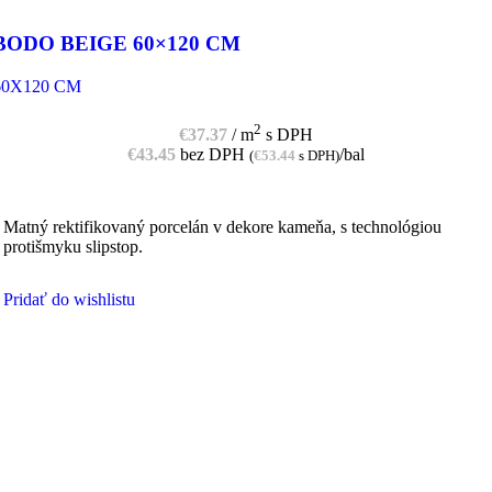
BODO BEIGE 60×120 CM
60X120 CM
2
€
37.37
/ m
s DPH
€
43.45
bez DPH
/bal
(
€
53.44
s DPH)
Matný rektifikovaný porcelán v dekore kameňa, s technológiou
protišmyku slipstop.
Pridať do wishlistu
PRIDAŤ DO KOŠÍKA