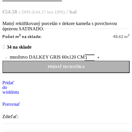
€
54.58
/ bal
s DPH (
€
44.37
bez DPH)
Matný rektifikovaný porcelán v dekore kameňa s povrchovou
úpravou SATINADO.
2
2
Počet m
na sklade:
48.62 m
34 na sklade
množstvo DALKEY GRIS 60x120 CM
PRIDAŤ DO KOŠÍKA
Pridať
do
wishlistu
Porovnať
Zdieľať: