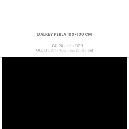
DALKEY PERLA 100×100 CM
2
€
41.28
/ m
s DPH
€
81.73
/ bal
s DPH (
€
66.45
bez DPH)
LUCCA s.r.o.
Zvolenská cesta 14,
974 05 Banská Bystrica
IČO:
55012124