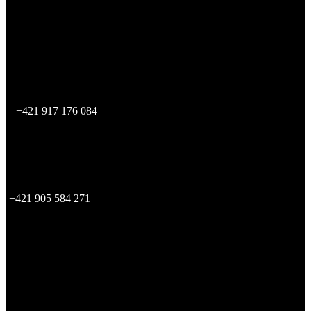
DIČ:
2121836431
IČ DPH:
SK2121836431
SHOWROOM BRATISLAVA
STYLA - svet nábytku
2. poschodie
Studená 4B/18496
821 04 Bratislava
+421 917 176 084
Showroom je otvorený po telefonickej dohode
SKLAD
Zvolenská cesta 14,
974 05 Banská Bystrica
+421 905 584 271