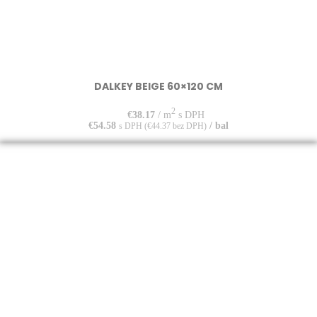
DALKEY BEIGE 60×120 CM
2
€
38.17
/ m
s DPH
€
54.58
/ bal
s DPH (
€
44.37
bez DPH)