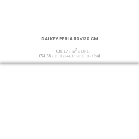
DALKEY PERLA 60×120 CM
2
€
38.17
/ m
s DPH
€
54.58
/ bal
s DPH (
€
44.37
bez DPH)