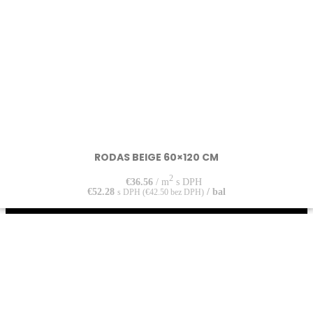
RODAS BEIGE 60×120 CM
2
€
36.56
/ m
s DPH
€
52.28
/ bal
s DPH (
€
42.50
bez DPH)