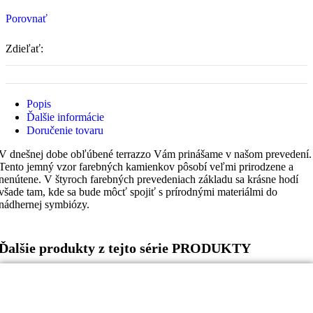
Porovnať
Zdieľať:
Popis
Ďalšie informácie
Doručenie tovaru
V dnešnej dobe obľúbené terrazzo Vám prinášame v našom prevedení.
Tento jemný vzor farebných kamienkov pôsobí veľmi prirodzene a
nenútene. V štyroch farebných prevedeniach základu sa krásne hodí
všade tam, kde sa bude môcť spojiť s prírodnými materiálmi do
nádhernej symbiózy.
Ďalšie produkty z tejto série PRODUKTY