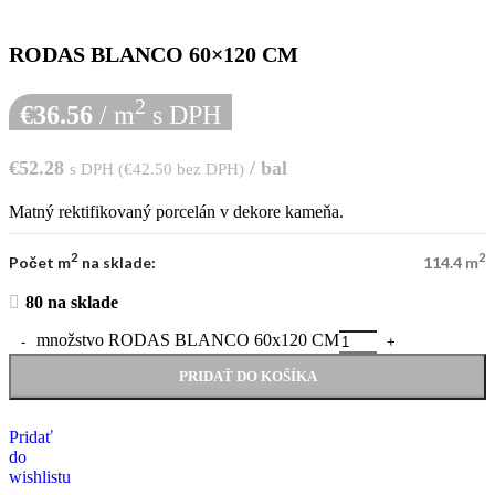
RODAS BLANCO 60×120 CM
2
€
36.56
/ m
s DPH
€
52.28
/ bal
s DPH (
€
42.50
bez DPH)
Matný rektifikovaný porcelán v dekore kameňa.
2
2
Počet m
na sklade:
114.4 m
80 na sklade
množstvo RODAS BLANCO 60x120 CM
PRIDAŤ DO KOŠÍKA
Pridať
do
wishlistu