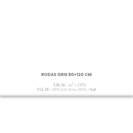
RODAS GRIS 60×120 CM
2
€
36.56
/ m
s DPH
€
52.28
/ bal
s DPH (
€
42.50
bez DPH)