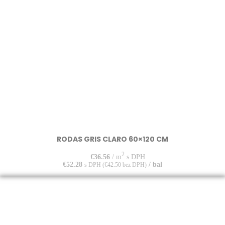
RODAS GRIS CLARO 60×120 CM
2
€
36.56
/ m
s DPH
€
52.28
/ bal
s DPH (
€
42.50
bez DPH)