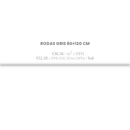
RODAS GRIS 60×120 CM
2
€
36.56
/ m
s DPH
€
52.28
/ bal
s DPH (
€
42.50
bez DPH)