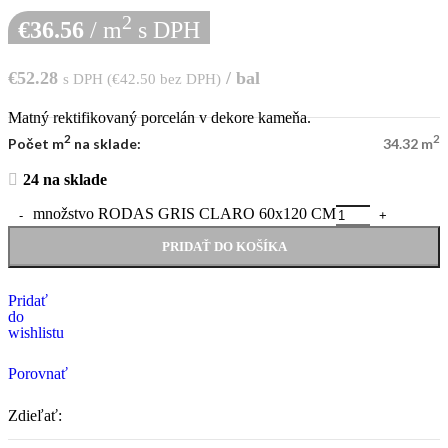
2
€
36.56
/ m
s DPH
€
52.28
/ bal
s DPH (
€
42.50
bez DPH)
Matný rektifikovaný porcelán v dekore kameňa.
2
2
Počet m
na sklade:
34.32 m
24 na sklade
množstvo RODAS GRIS CLARO 60x120 CM
PRIDAŤ DO KOŠÍKA
Pridať
do
wishlistu
Porovnať
Zdieľať: