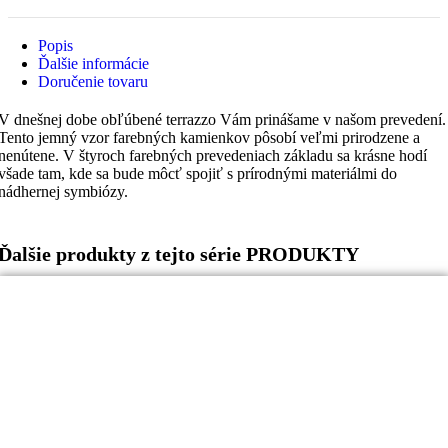
Popis
Ďalšie informácie
Doručenie tovaru
V dnešnej dobe obľúbené terrazzo Vám prinášame v našom prevedení.
Tento jemný vzor farebných kamienkov pôsobí veľmi prirodzene a
nenútene. V štyroch farebných prevedeniach základu sa krásne hodí
všade tam, kde sa bude môcť spojiť s prírodnými materiálmi do
nádhernej symbiózy.
Ďalšie produkty z tejto série PRODUKTY