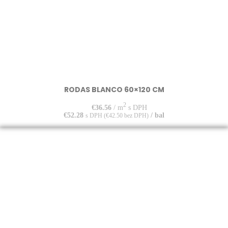
RODAS BLANCO 60×120 CM
2
€
36.56
/ m
s DPH
€
52.28
/ bal
s DPH (
€
42.50
bez DPH)