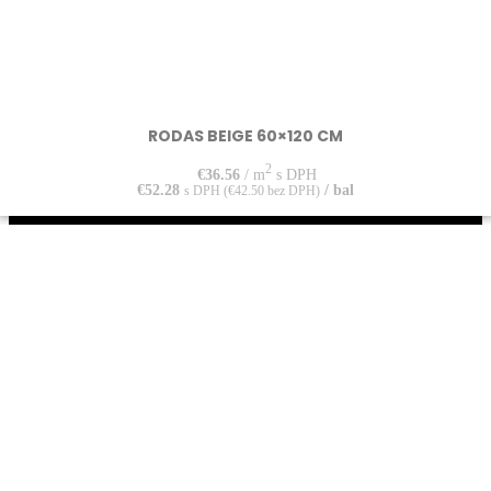
RODAS BEIGE 60×120 CM
2
€
36.56
/ m
s DPH
€
52.28
/ bal
s DPH (
€
42.50
bez DPH)
LUCCA s.r.o.
Zvolenská cesta 14,
974 05 Banská Bystrica