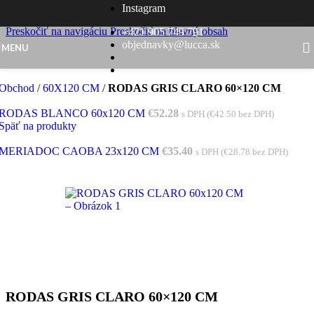
Instagram
Skip to content
Preskočiť na navigáciu
Preskočiť na hlavný obsah
+421 905 749 791
objednavky@lucca.sk
MENU
Obchod
/
60X120 CM
/
RODAS GRIS CLARO 60×120 CM
RODAS BLANCO 60x120 CM
€
52.28
s DPH (
€
42.50
bez DPH)
Späť na produkty
MERIADOC CAOBA 23x120 CM
€
35.40
s DPH (
€
28.78
bez DPH)
RODAS GRIS CLARO 60×120 CM