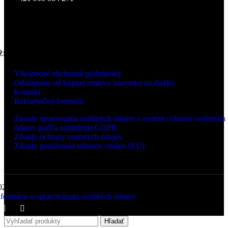
ŽITOČNÉ INFORMÁCIE
Všeobecné obchodné podmienky
Odstúpenie od kúpnej zmluvy uzavretej na diaľku
Kontakt
Reklamačný formulár
Zásady spracovania osobných údajov a systém ochrany osobných
údajov podľa nariadenia GDPR
Zásady ochrany osobných údajov
Zásady používania súborov cookie (EÚ)
026 LUCCA s.r.o., Zvolenská cesta 14, 974 05 Banská Bystrica |
nformácie o spracovávaní osobných údajov
Hľadať