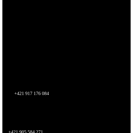
LUCCA s.r.o.
Zvolenská cesta 14,
974 05 Banská Bystrica
IČO:
55012124
DIČ:
2121836431
IČ DPH:
SK2121836431
SHOWROOM BRATISLAVA
STYLA - svet nábytku
2. poschodie
Studená 4B/18496
821 04 Bratislava
+421 917 176 084
Showroom je otvorený po telefonickej dohode
SKLAD
Zvolenská cesta 14,
974 05 Banská Bystrica
+421 905 584 271