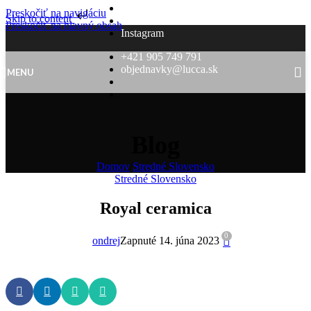
objednavky@lucca.sk
Preskočiť na navigáciu
Skip to content
Facebook
Preskočiť na hlavný obsah
Instagram
+421 905 749 791
objednavky@lucca.sk
MENU
Blog
Domov
/
Stredné Slovensko
Stredné Slovensko
Royal ceramica
0
ondrej
Zapnuté 14. júna 2023