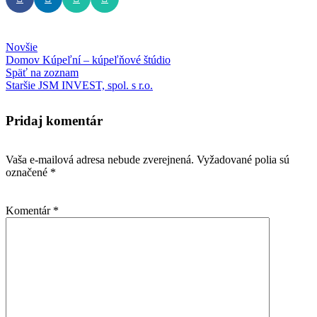
Novšie
Domov Kúpeľní – kúpeľňové štúdio
Späť na zoznam
Staršie
JSM INVEST, spol. s r.o.
Pridaj komentár
Vaša e-mailová adresa nebude zverejnená.
Vyžadované polia sú
označené
*
Komentár
*