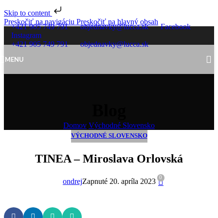
Skip to content
Preskočiť na navigáciu
Preskočiť na hlavný obsah
+421 905 749 791
objednavky@lucca.sk
Facebook
Instagram
+421 905 749 791
objednavky@lucca.sk
MENU
Blog
Domov
/
Východné Slovensko
VÝCHODNÉ SLOVENSKO
TINEA – Miroslava Orlovská
0
ondrej
Zapnuté 20. apríla 2023